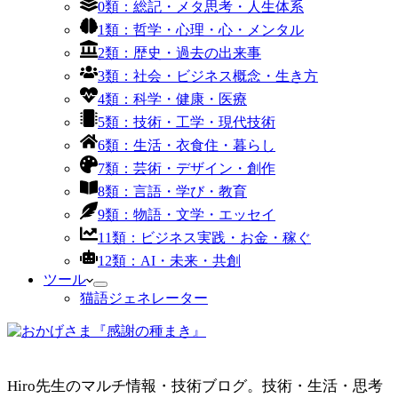
0類：総記・メタ思考・人生体系
1類：哲学・心理・心・メンタル
2類：歴史・過去の出来事
3類：社会・ビジネス概念・生き方
4類：科学・健康・医療
5類：技術・工学・現代技術
6類：生活・衣食住・暮らし
7類：芸術・デザイン・創作
8類：言語・学び・教育
9類：物語・文学・エッセイ
11類：ビジネス実践・お金・稼ぐ
12類：AI・未来・共創
ツール
猫語ジェネレーター
Hiro先生のマルチ情報・技術ブログ。技術・生活・思考