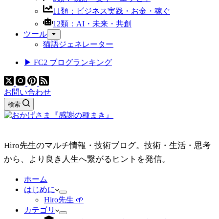
11類：ビジネス実践・お金・稼ぐ
12類：AI・未来・共創
ツール
猫語ジェネレーター
▶ FC2 ブログランキング
お問い合わせ
検索
Hiro先生のマルチ情報・技術ブログ。技術・生活・思考
から、より良き人生へ繋がるヒントを発信。
ホーム
はじめに
Hiro先生 🌱
カテゴリ