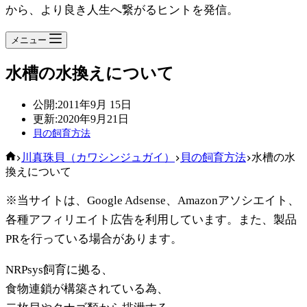
から、より良き人生へ繋がるヒントを発信。
メニュー
水槽の水換えについて
公開:
2011年9月 15日
更新:
2020年9月21日
貝の飼育方法
ホ
川真珠貝（カワシンジュガイ）
貝の飼育方法
水槽の水
ー
換えについて
ム
※当サイトは、Google Adsense、Amazonアソシエイト、
各種アフィリエイト広告を利用しています。また、製品
PRを行っている場合があります。
NRPsys飼育に拠る、
食物連鎖が構築されている為、