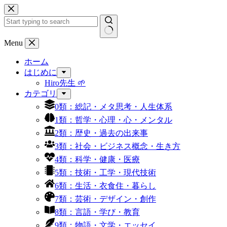
コ
ン
テ
ン
結
Menu
ツ
果
へ
ホーム
な
ス
はじめに
し
キ
Hiro先生 🌱
ッ
カテゴリ
プ
0類：総記・メタ思考・人生体系
1類：哲学・心理・心・メンタル
2類：歴史・過去の出来事
3類：社会・ビジネス概念・生き方
4類：科学・健康・医療
5類：技術・工学・現代技術
6類：生活・衣食住・暮らし
7類：芸術・デザイン・創作
8類：言語・学び・教育
9類：物語・文学・エッセイ