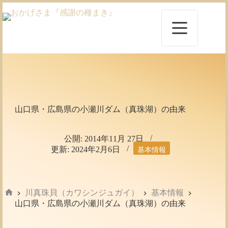
コ
ン
テ
ン
ツ
へ
ス
キ
ッ
プ
山口県・広島県の小瀬川ダム（真珠湖）の由来
公開:
2014年11月 27日
更新:
2024年2月6日
基本情報
川真珠貝（カワシンジュガイ）
基本情報
ホ
山口県・広島県の小瀬川ダム（真珠湖）の由来
ー
ム