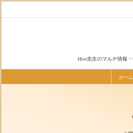
コ
ン
テ
ン
ツ
へ
ス
キ
ッ
Hiro先生のマルチ情
プ
ホーム