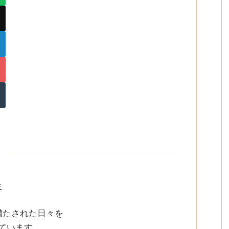
生
満たされた日々を
ています