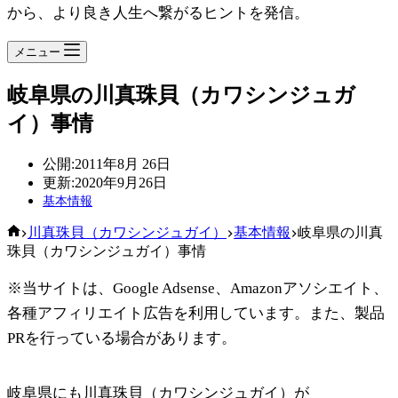
から、より良き人生へ繋がるヒントを発信。
メニュー
岐阜県の川真珠貝（カワシンジュガ
イ）事情
公開:
2011年8月 26日
更新:
2020年9月26日
基本情報
ホ
川真珠貝（カワシンジュガイ）
基本情報
岐阜県の川真
ー
珠貝（カワシンジュガイ）事情
ム
※当サイトは、Google Adsense、Amazonアソシエイト、
各種アフィリエイト広告を利用しています。また、製品
PRを行っている場合があります。
岐阜県にも川真珠貝（カワシンジュガイ）が