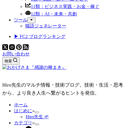
11類：ビジネス実践・お金・稼ぐ
12類：AI・未来・共創
ツール
猫語ジェネレーター
▶ FC2 ブログランキング
お問い合わせ
検索
Hiro先生のマルチ情報・技術ブログ。技術・生活・思考
から、より良き人生へ繋がるヒントを発信。
ホーム
はじめに
Hiro先生 🌱
カテゴリ