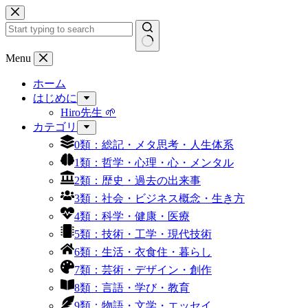
コ
ン
テ
ン
結
Menu
ツ
果
へ
ホーム
な
ス
はじめに
し
キ
Hiro先生 🌱
ッ
カテゴリ
プ
0類：総記・メタ思考・人生体系
1類：哲学・心理・心・メンタル
2類：歴史・過去の出来事
3類：社会・ビジネス概念・生き方
4類：科学・健康・医療
5類：技術・工学・現代技術
6類：生活・衣食住・暮らし
7類：芸術・デザイン・創作
8類：言語・学び・教育
9類：物語・文学・エッセイ