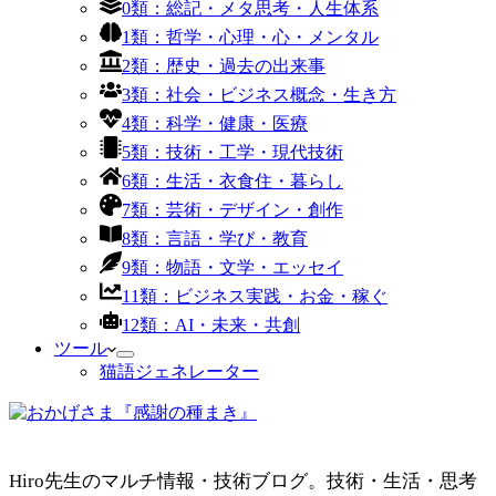
0類：総記・メタ思考・人生体系
1類：哲学・心理・心・メンタル
2類：歴史・過去の出来事
3類：社会・ビジネス概念・生き方
4類：科学・健康・医療
5類：技術・工学・現代技術
6類：生活・衣食住・暮らし
7類：芸術・デザイン・創作
8類：言語・学び・教育
9類：物語・文学・エッセイ
11類：ビジネス実践・お金・稼ぐ
12類：AI・未来・共創
ツール
猫語ジェネレーター
Hiro先生のマルチ情報・技術ブログ。技術・生活・思考