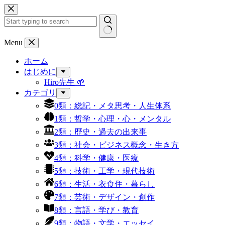
コ
ン
テ
ン
結
Menu
ツ
果
へ
ホーム
な
ス
はじめに
し
キ
Hiro先生 🌱
ッ
カテゴリ
プ
0類：総記・メタ思考・人生体系
1類：哲学・心理・心・メンタル
2類：歴史・過去の出来事
3類：社会・ビジネス概念・生き方
4類：科学・健康・医療
5類：技術・工学・現代技術
6類：生活・衣食住・暮らし
7類：芸術・デザイン・創作
8類：言語・学び・教育
9類：物語・文学・エッセイ