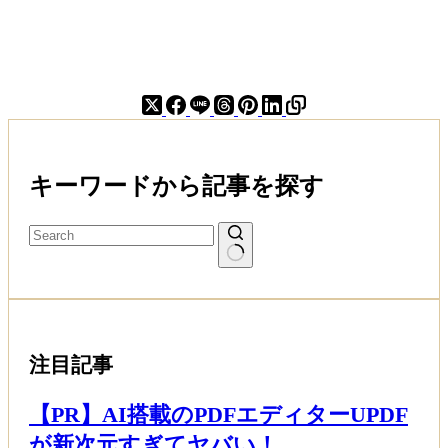
ス
タ
ン
プ
ラ
リ
ー
3
キーワードから記事を探す
湯
目】
緑
の
湯
達
成！
人
の
注目記事
少
な
【PR】AI搭載のPDFエディターUPDF
い
時
が新次元すぎてヤバい！