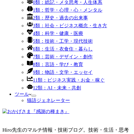
0類：総記・メタ思考・人生体系
1類：哲学・心理・心・メンタル
2類：歴史・過去の出来事
3類：社会・ビジネス概念・生き方
4類：科学・健康・医療
5類：技術・工学・現代技術
6類：生活・衣食住・暮らし
7類：芸術・デザイン・創作
8類：言語・学び・教育
9類：物語・文学・エッセイ
11類：ビジネス実践・お金・稼ぐ
12類：AI・未来・共創
ツール
猫語ジェネレーター
Hiro先生のマルチ情報・技術ブログ。技術・生活・思考