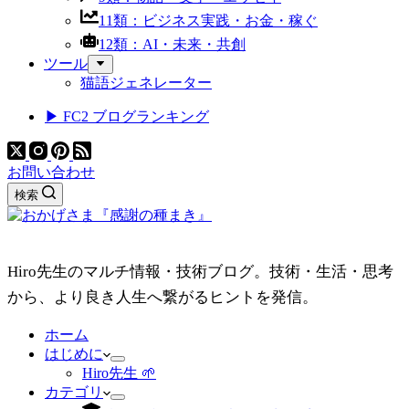
11類：ビジネス実践・お金・稼ぐ
12類：AI・未来・共創
ツール
猫語ジェネレーター
▶ FC2 ブログランキング
お問い合わせ
検索
Hiro先生のマルチ情報・技術ブログ。技術・生活・思考
から、より良き人生へ繋がるヒントを発信。
ホーム
はじめに
Hiro先生 🌱
カテゴリ